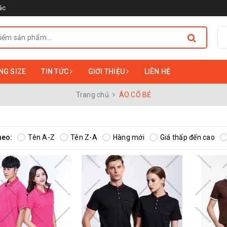
ác
NG SIZE
TIN TỨC
GIỚI THIỆU
LIÊN HỆ
Trang chủ
ÁO CỔ BẺ
heo:
Tên A-Z
Tên Z-A
Hàng mới
Giá thấp đến cao