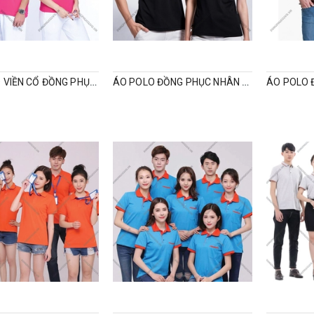
ÁO POLO VIỀN CỔ ĐỒNG PHỤC CÔNG TY
ÁO POLO ĐỒNG PHỤC NHÂN VIÊN CỔ TÀU