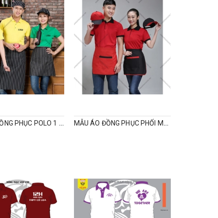
MẪU ÁO ĐỒNG PHỤC POLO 1 MÀU.
MẪU ÁO ĐỒNG PHỤC PHỐI MÀU ĐEN ĐỎ