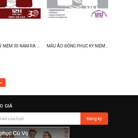
MẪU ÁO KỶ NIỆM 30 NĂM RA TRƯỜNG
MẪU ÁO ĐỒNG PHỤC KỶ NIỆM HỌP LỚP ĐƠN GIẢN
»
O GIÁ
Đăng ký