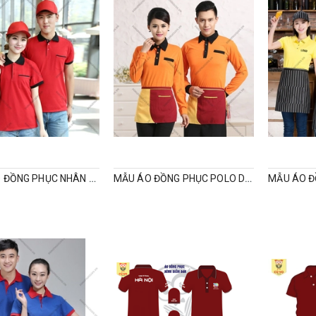
ÁO POLO ĐỒNG PHỤC NHÂN VIÊN CÔNG TY CÓ TÚI NGỰC
MẪU ÁO ĐỒNG PHỤC POLO DÀI TAY