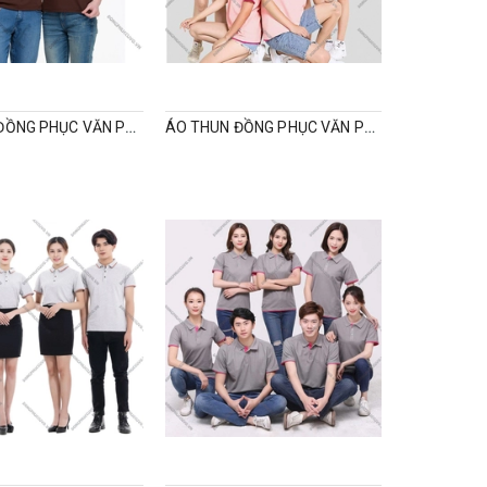
ÁO POLO ĐỒNG PHỤC VĂN PHÒNG CỔ V
ÁO THUN ĐỒNG PHỤC VĂN PHÒNG CÔNG TY CÓ CỔ