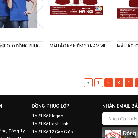
MẪU ÁO POLO ĐỒNG PHỤC PHỐI MÀU
MẪU ÁO KỶ NIỆM 30 NĂM VIETTEL
«
1
2
3
4
M
ĐỒNG PHỤC LỚP
NHẬN EMAIL BÁ
Thiết Kế Slogan
Thiết Kế Hoạt Hình
òng, Công Ty
Thiết Kế 12 Con Giáp