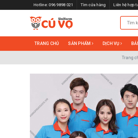
Hotline:
096 9898 021
Tìm cửa hàng
Liên hệ hợp t
TRANG CHỦ
SẢN PHẨM
DỊCH VỤ
BẢ
Trang c