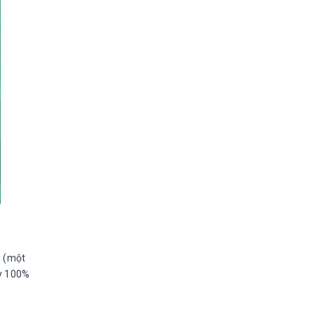
u (một
ay 100%