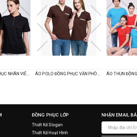
ÁO POLO ĐỒNG PHỤC NHÂN VIÊN CỔ TÀU
ÁO POLO ĐỒNG PHỤC VĂN PHÒNG CỔ V
M
ĐỒNG PHỤC LỚP
NHẬN EMAIL BÁ
Thiết Kế Slogan
Thiết Kế Hoạt Hình