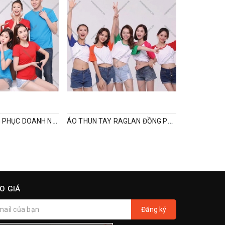
ÁO THUN ĐỒNG PHỤC DOANH NGHIỆP
ÁO THUN TAY RAGLAN ĐỒNG PHỤC
O GIÁ
Đăng ký