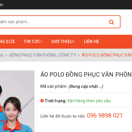
ác
NG SIZE
TIN TỨC
GIỚI THIỆU
LIÊN HỆ
hủ
ĐỒNG PHỤC VĂN PHÒNG, CÔNG TY
ÁO POLO ĐỒNG PHỤC VĂ
ÁO POLO ĐỒNG PHỤC VĂN PHÒ
Mã sản phẩm:
(Đang cập nhật...)
Tình trạng:
Đặt hàng theo yêu cầu
096 9898 021
Liên hệ để được tư vấn: