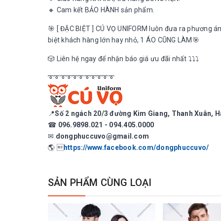
🔸 Cam kết BẢO HÀNH sản phẩm.
🎯 [ ĐẶC BIỆT ] CÚ VỌ UNIFORM luôn đưa ra phương á
biệt khách hàng lớn hay nhỏ, 1 ÁO CŨNG LÀM🎯
🎲 Liên hệ ngay để nhận báo giá ưu đãi nhất ⤵️⤵️⤵️
➰➰➰➰➰➰➰➰➰➰➰
📍
Số 2 ngách 20/3 đường Kim Giang, Thanh Xuân, H
☎
096.9898.021 - 094.405.0000
✉
dongphuccuvo@gmail.com
🌎 
https://www.facebook.com/dongphuccuvo/
SẢN PHẨM CÙNG LOẠI