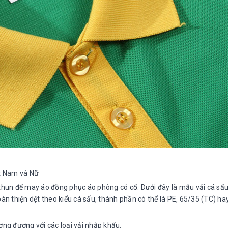
ệt Nam và Nữ
ệu thun để may áo đồng phục áo phông có cổ. Dưới đây là mẫu vải cá sấ
àn thiện dệt theo kiểu cá sấu, thành phần có thể là PE, 65/35 (TC) h
ng đương với các loại vải nhập khẩu.