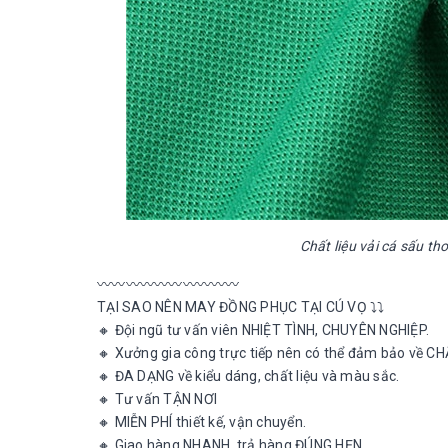
Chất liệu vải cá sấu t
〰〰〰〰〰〰〰〰〰〰
TẠI SAO NÊN MAY ĐỒNG PHỤC TẠI CÚ VỌ ⤵️⤵️
🔸 Đội ngũ tư vấn viên NHIỆT TÌNH, CHUYÊN NGHIỆP.
🔸 Xưởng gia công trực tiếp nên có thể đảm bảo về
🔸 ĐA DẠNG về kiểu dáng, chất liệu và màu sắc.
🔸 Tư vấn TẬN NƠI
🔸 MIỄN PHÍ thiết kế, vận chuyển.
🔸 Giao hàng NHANH, trả hàng ĐÚNG HẸN.