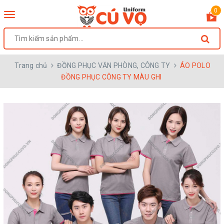
0
Toggle
navigation
Trang chủ
ĐỒNG PHỤC VĂN PHÒNG, CÔNG TY
ÁO POLO
ĐỒNG PHỤC CÔNG TY MÀU GHI