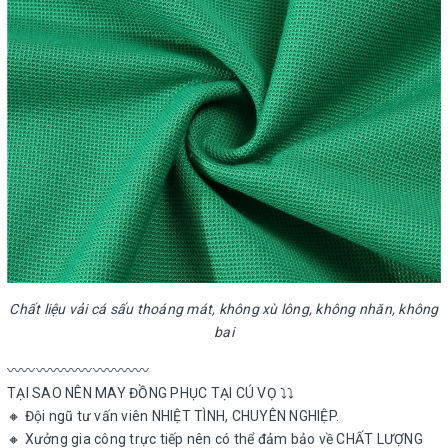
Chất liệu vải cá sấu thoáng mát, không xù lông, không nhăn, không
bai
〰〰〰〰〰〰〰〰〰〰
TẠI SAO NÊN MAY ĐỒNG PHỤC TẠI CÚ VỌ ⤵️⤵️
🔸 Đội ngũ tư vấn viên NHIỆT TÌNH, CHUYÊN NGHIỆP.
🔸 Xưởng gia công trực tiếp nên có thể đảm bảo về CHẤT LƯỢNG