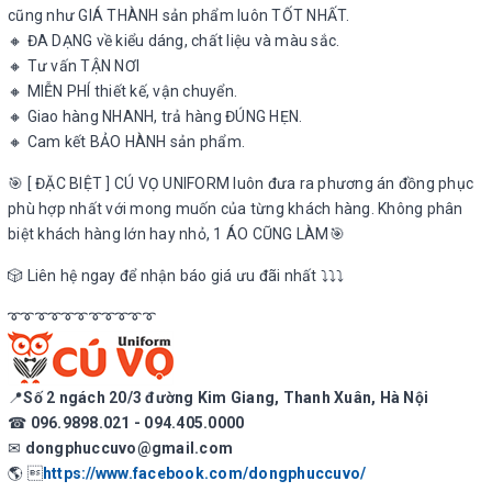
cũng như GIÁ THÀNH sản phẩm luôn TỐT NHẤT.
🔸 ĐA DẠNG về kiểu dáng, chất liệu và màu sắc.
🔸 Tư vấn TẬN NƠI
🔸 MIỄN PHÍ thiết kế, vận chuyển.
🔸 Giao hàng NHANH, trả hàng ĐÚNG HẸN.
🔸 Cam kết BẢO HÀNH sản phẩm.
🎯 [ ĐẶC BIỆT ] CÚ VỌ UNIFORM luôn đưa ra phương án đồng phục
phù hợp nhất với mong muốn của từng khách hàng. Không phân
biệt khách hàng lớn hay nhỏ, 1 ÁO CŨNG LÀM🎯
🎲 Liên hệ ngay để nhận báo giá ưu đãi nhất ⤵️⤵️⤵️
➰➰➰➰➰➰➰➰➰➰➰
📍
Số 2 ngách 20/3 đường Kim Giang, Thanh Xuân, Hà Nội
☎
096.9898.021 - 094.405.0000
✉
dongphuccuvo@gmail.com
🌎 
https://www.facebook.com/dongphuccuvo/