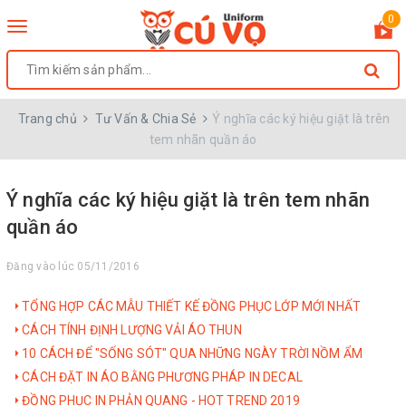
0
Toggle
navigation
Trang chủ
Tư Vấn & Chia Sẻ
Ý nghĩa các ký hiệu giặt là trên
tem nhãn quần áo
Ý nghĩa các ký hiệu giặt là trên tem nhãn
quần áo
Đăng vào lúc 05/11/2016
TỔNG HỢP CÁC MẪU THIẾT KẾ ĐỒNG PHỤC LỚP MỚI NHẤT
CÁCH TÍNH ĐỊNH LƯỢNG VẢI ÁO THUN
10 CÁCH ĐỂ "SỐNG SÓT" QUA NHỮNG NGÀY TRỜI NỒM ẨM
CÁCH ĐẶT IN ÁO BẰNG PHƯƠNG PHÁP IN DECAL
ĐỒNG PHỤC IN PHẢN QUANG - HOT TREND 2019