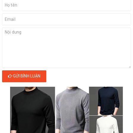
GỬI BÌNH LUẬN