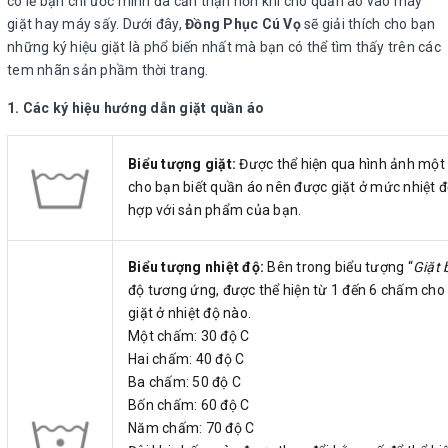
có lẽ bạn chỉ ước mình đã cẩn thận hơn khi cho quần áo vào máy
giặt hay máy sấy. Dưới đây,
Đồng Phục Cú Vọ
sẽ giải thích cho bạn
những ký hiệu giặt là phổ biến nhất mà bạn có thể tìm thấy trên các
tem nhãn sản phầm thời trang.
1. Các ký hiệu hướng dẫn giặt quần áo
Biểu tượng giặt:
Được thể hiện qua hình ảnh một 
cho bạn biết quần áo nên được giặt ở mức nhiệt đ
hợp với sản phẩm của bạn.
Biểu tượng nhiệt độ:
Bên trong biểu tượng “
Giặt 
độ tương ứng, được thể hiện từ 1 đến 6 chấm cho
giặt ở nhiệt độ nào.
Một chấm: 30 độ C
Hai chấm: 40 độ C
Ba chấm: 50 độ C
Bốn chấm: 60 độ C
Năm chấm: 70 độ C