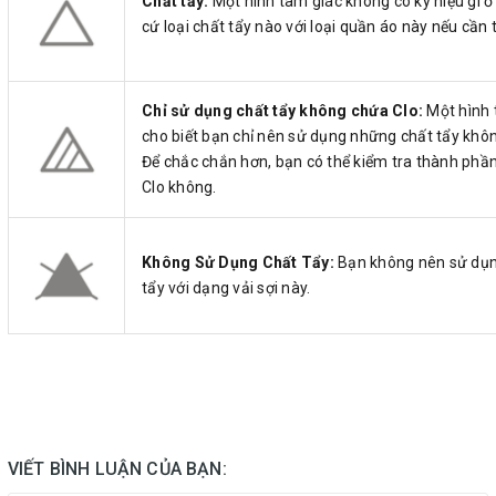
Chất tẩy:
Một hình tam giác không có ký hiệu gì ở
cứ loại chất tẩy nào với loại quần áo này nếu cần t
Chỉ sử dụng chất tẩy không chứa Clo:
Một hình 
cho biết bạn chỉ nên sử dụng những chất tẩy khô
Để chắc chắn hơn, bạn có thể kiểm tra thành phần
Clo không.
Không Sử Dụng Chất Tẩy:
Bạn không nên sử dụn
tẩy với dạng vải sợi này.
VIẾT BÌNH LUẬN CỦA BẠN: