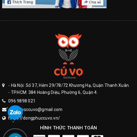
- Hà Nội: Số 37, Hẻm 29/78/72 Khương Hạ, Quận Thanh Xuân.
- TP.HCM: 384 Hoàng Diệu, Phường 6, Quận 4.
096 9898 021
dongphuccuvo@gmail.com
https://dongphuccuvo.vn/
HÌNH THỨC THANH TOÁN