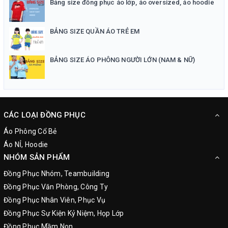
Bảng size đồng phục áo lớp, áo oversized, áo hoodie
BẢNG SIZE QUẦN ÁO TRẺ EM
BẢNG SIZE ÁO PHÔNG NGƯỜI LỚN (NAM & NỮ)
CÁC LOẠI ĐỒNG PHỤC
Áo Phông Cổ Bẻ
Áo NỈ, Hoodie
NHÓM SẢN PHẨM
Đồng Phục Nhóm, Teambuilding
Đồng Phục Văn Phòng, Công Ty
Đồng Phục Nhân Viên, Phục Vụ
Đồng Phục Sự Kiện Kỷ Niệm, Họp Lớp
Đồng Phục Mầm Non