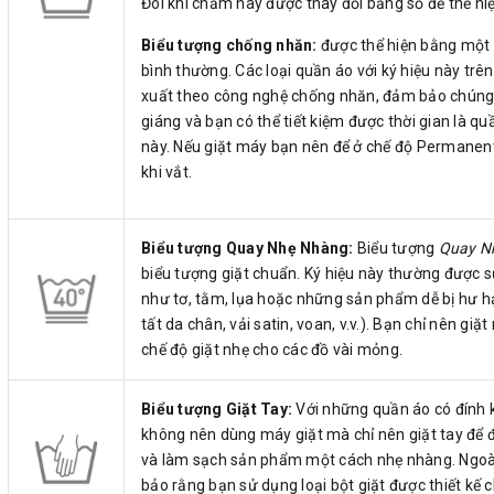
Đôi khi chấm này được thay đổi bằng số để thể hiệ
Biểu tượng chống nhăn:
được thể hiện bằng một 
bình thường. Các loại quần áo với ký hiệu này tr
xuất theo công nghệ chống nhăn, đảm bảo chúng l
giáng và bạn có thể tiết kiệm được thời gian là q
này. Nếu giặt máy bạn nên để ở chế độ Permanent 
khi vắt.
Biểu tượng Quay Nhẹ Nhàng:
Biểu tượng
Quay N
biểu tượng giặt chuẩn. Ký hiệu này thường được s
như tơ, tằm, lụa hoặc những sản phẩm dễ bị hư h
tất da chân, vải satin, voan, v.v.). Bạn chỉ nên gi
chế độ giặt nhẹ cho các đồ vài mỏng.
Biểu tượng Giặt Tay:
Với những quần áo có đính 
không nên dùng máy giặt mà chỉ nên giặt tay để
và làm sạch sản phẩm một cách nhẹ nhàng. Ngoài
bảo rằng bạn sử dụng loại bột giặt được thiết kế c