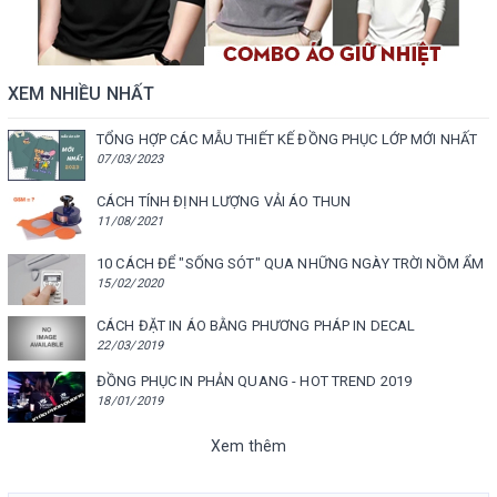
XEM NHIỀU NHẤT
TỔNG HỢP CÁC MẪU THIẾT KẾ ĐỒNG PHỤC LỚP MỚI NHẤT
07/03/2023
CÁCH TÍNH ĐỊNH LƯỢNG VẢI ÁO THUN
11/08/2021
10 CÁCH ĐỂ "SỐNG SÓT" QUA NHỮNG NGÀY TRỜI NỒM ẨM
15/02/2020
CÁCH ĐẶT IN ÁO BẰNG PHƯƠNG PHÁP IN DECAL
22/03/2019
ĐỒNG PHỤC IN PHẢN QUANG - HOT TREND 2019
18/01/2019
Xem thêm