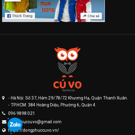
- Hà Nội: Số 37, Hẻm 29/78/72 Khương Hạ, Quận Thanh Xuân.
- TP.HCM: 384 Hoàng Diệu, Phường 6, Quận 4.
096 9898 021
dongphuccuvo@gmail.com
https://dongphuccuvo.vn/