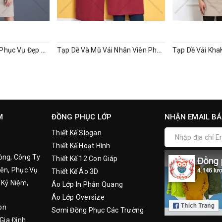
Tạp Dề Nhân Viên Phục Vụ Đẹp Nhất
Tạp Dề Và Mũ Vải Nhân Viên Phục Vụ
Tạp Dề Vải Kha
M
ĐỒNG PHỤC LỚP
NHẬN EMAIL BÁ
Thiết Kế Slogan
Thiết Kế Hoạt Hình
òng, Công Ty
Thiết Kế 12 Con Giáp
ên, Phục Vụ
Thiết Kế Áo 3D
 Kỷ Niệm,
Áo Lớp In Phản Quang
Áo Lớp Oversize
on
Sơmi Đồng Phục Các Trường
Gia Đình