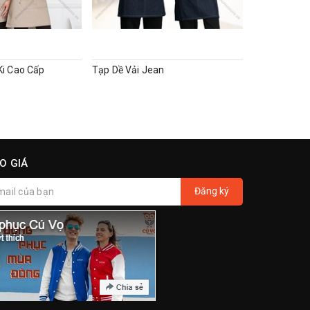
Ki Cao Cấp
Tạp Dề Vải Jean
Tạp Dề Vải B
O GIÁ
Đăng ký