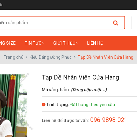
ác
NG SIZE
TIN TỨC
GIỚI THIỆU
LIÊN HỆ
Trang chủ
Kiểu Dáng Đồng Phục
Tạp Dề Nhân Viên Cửa Hàng
Tạp Dề Nhân Viên Cửa Hàng
Mã sản phẩm:
(Đang cập nhật...)
Tình trạng:
Đặt hàng theo yêu cầu
096 9898 021
Liên hệ để được tư vấn: