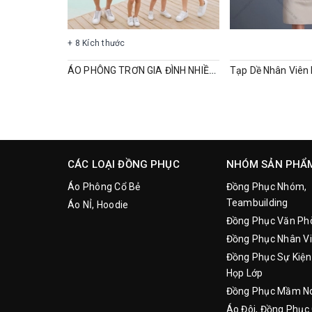
+ 8 Kích thước
ÁO PHÔNG TRƠN GIA ĐÌNH NHIỀU MÀU
CÁC LOẠI ĐỒNG PHỤC
NHÓM SẢN PHẨ
Áo Phông Cổ Bẻ
Đồng Phục Nhóm,
Teambuilding
Áo NỈ, Hoodie
Đồng Phục Văn Ph
Đồng Phục Nhân Vi
Đồng Phục Sự Kiện
Họp Lớp
Đồng Phục Mầm N
Áo Đôi, Đồng Phục 