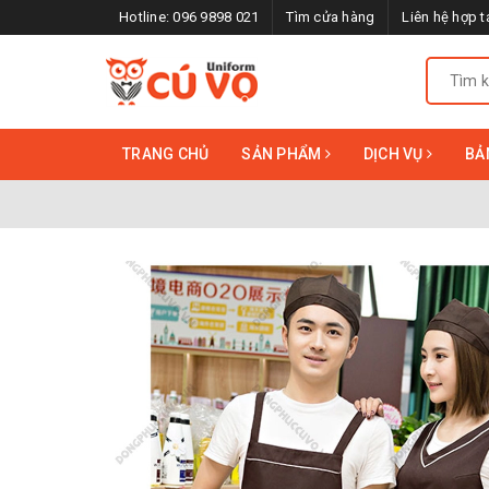
Hotline:
096 9898 021
Tìm cửa hàng
Liên hệ hợp t
TRANG CHỦ
SẢN PHẨM
DỊCH VỤ
BẢ