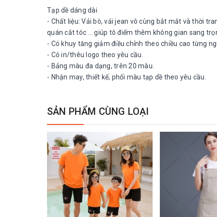
Tạp dề dáng dài
- Chất liệu: Vải bò, vải jean vô cùng bắt mắt và thời t
quán cắt tóc ... giúp tô điểm thêm không gian sang tr
- Có khuy tăng giảm điều chỉnh theo chiều cao từng n
- Có in/thêu logo theo yêu cầu.
- Bảng màu đa dạng, trên 20 màu.
- Nhận may, thiết kế, phối màu tạp dề theo yêu cầu.
SẢN PHẨM CÙNG LOẠI