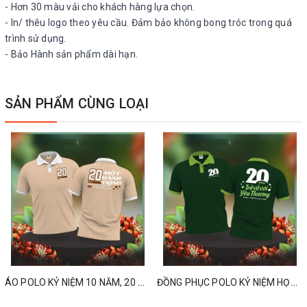
- Hơn 30 màu vải cho khách hàng lựa chọn.
- In/ thêu logo theo yêu cầu. Đảm bảo không bong tróc trong quá
trình sử dụng.
- Bảo Hành sản phẩm dài hạn.
SẢN PHẨM CÙNG LOẠI
ÁO POLO KỶ NIỆM 10 NĂM, 20 NĂM, 30 NĂM, 40 NĂM HỌP LỚP
ĐỒNG PHỤC POLO KỶ NIỆM HỌP LỚP 10 NĂM, 20 NĂM, 30 NĂM, 40 NĂM