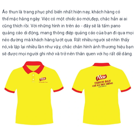
Áo thun là trang phục phổ biến nhất hiện nay, khách hàng có
thể mặc hằng ngày. Việc có một chiếc áo mới,đẹp, chắc hẳn ai ai
cũng thích rồi. Với những hình in trên áo - đây sẽ là tấm pano
quảng cáo di động, mang thông điệp quảng cáo của bạn đi qua mọi
nẻo đường mà khách hàng lướt qua. Rất nhiều người sẽ nhìn thấy
nó,và lặp lại nhiều lần như vậy, chắc chắn hình ảnh thương hiệu bạn
sẽ được mọi người ghi nhớ và trở nên thân quen với họ rất dễ dàng.