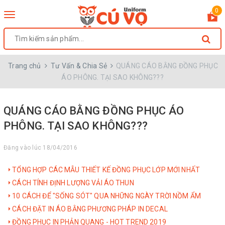
0
Toggle
navigation
Trang chủ
Tư Vấn & Chia Sẻ
QUÁNG CÁO BẰNG ĐỒNG PHỤC
ÁO PHÔNG. TẠI SAO KHÔNG???
QUÁNG CÁO BẰNG ĐỒNG PHỤC ÁO
PHÔNG. TẠI SAO KHÔNG???
Đăng vào lúc 18/04/2016
TỔNG HỢP CÁC MẪU THIẾT KẾ ĐỒNG PHỤC LỚP MỚI NHẤT
CÁCH TÍNH ĐỊNH LƯỢNG VẢI ÁO THUN
10 CÁCH ĐỂ "SỐNG SÓT" QUA NHỮNG NGÀY TRỜI NỒM ẨM
CÁCH ĐẶT IN ÁO BẰNG PHƯƠNG PHÁP IN DECAL
ĐỒNG PHỤC IN PHẢN QUANG - HOT TREND 2019