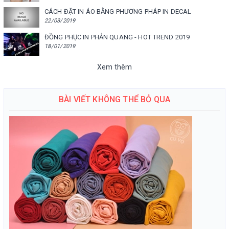
CÁCH ĐẶT IN ÁO BẰNG PHƯƠNG PHÁP IN DECAL
22/03/2019
ĐỒNG PHỤC IN PHẢN QUANG - HOT TREND 2019
18/01/2019
Xem thêm
BÀI VIẾT KHÔNG THỂ BỎ QUA