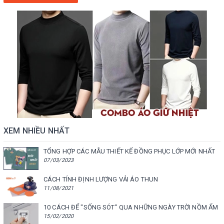
XEM NHIỀU NHẤT
TỔNG HỢP CÁC MẪU THIẾT KẾ ĐỒNG PHỤC LỚP MỚI NHẤT
07/03/2023
CÁCH TÍNH ĐỊNH LƯỢNG VẢI ÁO THUN
11/08/2021
10 CÁCH ĐỂ "SỐNG SÓT" QUA NHỮNG NGÀY TRỜI NỒM ẨM
15/02/2020