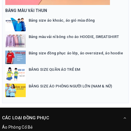
BẢNG MÀU VẢI THUN
Bảng size áo khoác, áo gió mùa đông
Bảng màu vải nỉ bông cho áo HOODIE, SWEATSHIRT
Bảng size đồng phục áo lớp, áo oversized, áo hoodie
BẢNG SIZE QUẦN ÁO TRẺ EM
BẢNG SIZE ÁO PHÔNG NGƯỜI LỚN (NAM & NỮ)
CÁC LOẠI ĐỒNG PHỤC
Áo Phông Cổ Bẻ