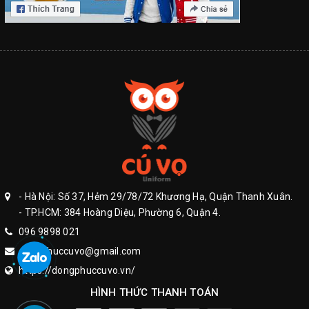
- Hà Nội: Số 37, Hẻm 29/78/72 Khương Hạ, Quận Thanh Xuân.
- TP.HCM: 384 Hoàng Diệu, Phường 6, Quận 4.
096 9898 021
dongphuccuvo@gmail.com
https://dongphuccuvo.vn/
HÌNH THỨC THANH TOÁN