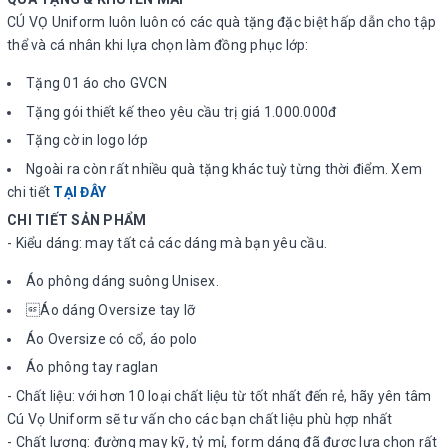
CÚ VỌ Uniform luôn luôn có các quà tặng đặc biệt hấp dẫn cho tập
thể và cá nhân khi lựa chọn làm đồng phục lớp:
Tặng 01 áo cho GVCN
Tặng gói thiết kế theo yêu cầu trị giá 1.000.000đ
Tặng cờ in logo lớp
Ngoài ra còn rất nhiều quà tặng khác tuỳ từng thời điểm. Xem
chi tiết
TẠI ĐÂY
CHI TIẾT SẢN PHẨM
- Kiểu dáng: may tất cả các dáng mà bạn yêu cầu.
Áo phông dáng suông Unisex.
Áo dáng Oversize tay lỡ
Áo Oversize có cổ, áo polo
Áo phông tay raglan
- Chất liệu: với hơn 10 loại chất liệu từ tốt nhất đến rẻ, hãy yên tâm
Cú Vọ Uniform sẽ tư vấn cho các bạn chất liệu phù hợp nhất
- Chất lượng: đường may kỹ, tỷ mỉ, form dáng đã được lựa chọn rất