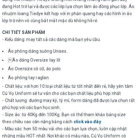
đang Hot trở lại và được các lớp lựa chọn làm áo đồng phục lớp. Áo
nhuộm loang Tiedye kết hợp với in phản quang hay các hình in áo
lớp trở nên vô cùng bắt mắt mặc dù không hề rẻ.
CHI TIẾT SẢN PHẨM
- Kiểu dáng: may tất cả các dáng mà bạn yêu cầu.
Áo phông dáng suông Unisex.
Áo dáng Oversize tay lỡ
Áo Oversize có cổ, áo polo
Áo phông tay raglan
- Chất liệu: với hơn 10 loại chất liệu từ tốt nhất đến rẻ, hãy yên tâm
Cú Vọ Uniform sẽ tư vấn cho các bạn chất liệu phù hợp nhất
- Chất lượng: đường may kỹ, tỷ mỉ, form dáng đã được lựa chọn rất
phù hợp với các bạn học sinh.
- Size áo: từ 40Kg đến 100Kg. Bạn có thể tham khảo bảng size
theo chiều cao cân nặng bằng cách
click vào đây
.
- Màu sắc: hơn 50 màu vải cho các bạn lựa chọn, luôn cập nhật
những mầu HOT nhất. Nơi khác có màu nào, Cú Vọ Uniform có