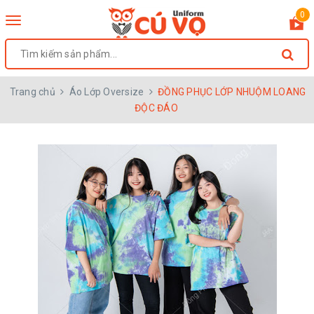
0
Toggle
navigation
Trang chủ
Áo Lớp Oversize
ĐỒNG PHỤC LỚP NHUỘM LOANG
ĐỘC ĐÁO