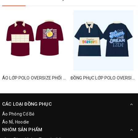
ÁO LỚP POLO OVERSIZE PHỐI MÀU MỚI NHẤT
ĐỒNG PHỤC LỚP POLO OVERSIZED ONE TEAM ONE DREAM
CÁC LOẠI ĐỒNG PHỤC
Áo Phông Cổ Bẻ
Áo NỈ, Hoodie
NHÓM SẢN PHẨM