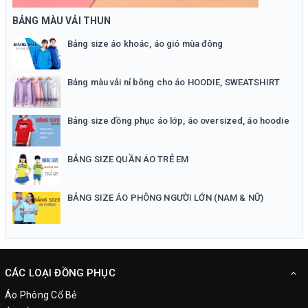
BẢNG MÀU VẢI THUN
Bảng size áo khoác, áo gió mùa đông
Bảng màu vải nỉ bông cho áo HOODIE, SWEATSHIRT
Bảng size đồng phục áo lớp, áo oversized, áo hoodie
BẢNG SIZE QUẦN ÁO TRẺ EM
BẢNG SIZE ÁO PHÔNG NGƯỜI LỚN (NAM & NỮ)
CÁC LOẠI ĐỒNG PHỤC
Áo Phông Cổ Bẻ