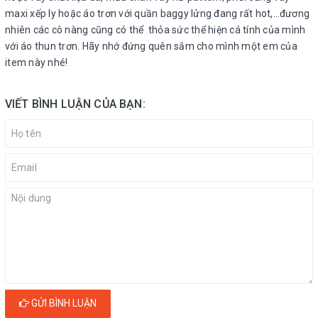
maxi xếp ly hoặc áo trơn với quần baggy lửng đang rất hot,…đương
nhiên các cô nàng cũng có thể thỏa sức thể hiện cá tính của mình
với áo thun trơn. Hãy nhớ đứng quên sắm cho mình một em của
item này nhé!
VIẾT BÌNH LUẬN CỦA BẠN:
GỬI BÌNH LUẬN