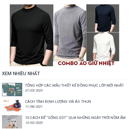
XEM NHIỀU NHẤT
TỔNG HỢP CÁC MẪU THIẾT KẾ ĐỒNG PHỤC LỚP MỚI NHẤT
07/03/2023
CÁCH TÍNH ĐỊNH LƯỢNG VẢI ÁO THUN
11/08/2021
10 CÁCH ĐỂ "SỐNG SÓT" QUA NHỮNG NGÀY TRỜI NỒM ẨM
15/02/2020