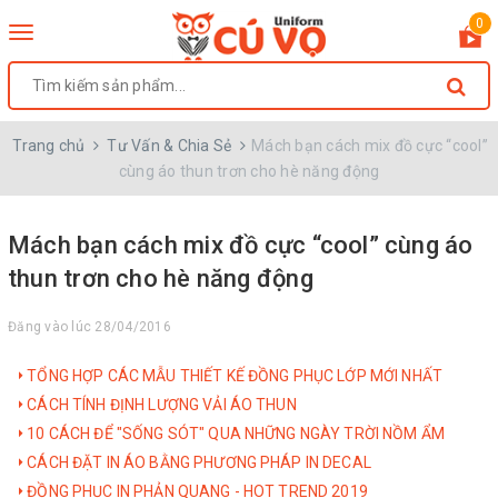
0
Toggle
navigation
Trang chủ
Tư Vấn & Chia Sẻ
Mách bạn cách mix đồ cực “cool”
cùng áo thun trơn cho hè năng động
Mách bạn cách mix đồ cực “cool” cùng áo
thun trơn cho hè năng động
Đăng vào lúc 28/04/2016
TỔNG HỢP CÁC MẪU THIẾT KẾ ĐỒNG PHỤC LỚP MỚI NHẤT
CÁCH TÍNH ĐỊNH LƯỢNG VẢI ÁO THUN
10 CÁCH ĐỂ "SỐNG SÓT" QUA NHỮNG NGÀY TRỜI NỒM ẨM
CÁCH ĐẶT IN ÁO BẰNG PHƯƠNG PHÁP IN DECAL
ĐỒNG PHỤC IN PHẢN QUANG - HOT TREND 2019