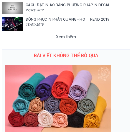
CÁCH ĐẶT IN ÁO BẰNG PHƯƠNG PHÁP IN DECAL
22/03/2019
ĐỒNG PHỤC IN PHẢN QUANG - HOT TREND 2019
18/01/2019
Xem thêm
BÀI VIẾT KHÔNG THỂ BỎ QUA