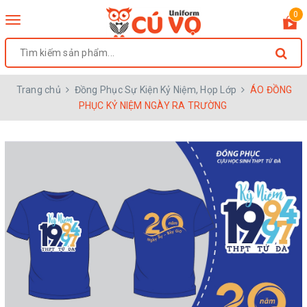
0
Toggle
navigation
Trang chủ
Đồng Phục Sự Kiện Kỷ Niệm, Họp Lớp
ÁO ĐỒNG
PHỤC KỶ NIỆM NGÀY RA TRƯỜNG