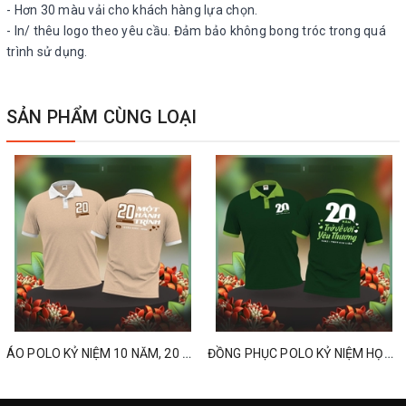
- Hơn 30 màu vải cho khách hàng lựa chọn.
- In/ thêu logo theo yêu cầu. Đảm bảo không bong tróc trong quá
trình sử dụng.
SẢN PHẨM CÙNG LOẠI
ÁO POLO KỶ NIỆM 10 NĂM, 20 NĂM, 30 NĂM, 40 NĂM HỌP LỚP
ĐỒNG PHỤC POLO KỶ NIỆM HỌP LỚP 10 NĂM, 20 NĂM, 30 NĂM, 40 NĂM