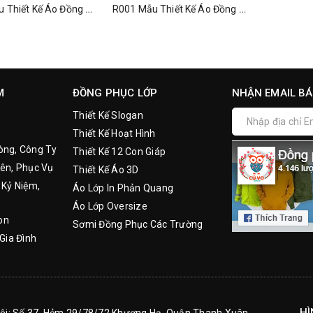
R002 Mẫu Thiết Kế Áo Đồng Phục - Không Phải Dạng Vừa Đâu
R001 Mẫu Thiết Kế Áo Đồng Phục - "DIFFERENT .......YOURSELF"
M
ĐỒNG PHỤC LỚP
NHẬN EMAIL BÁ
Thiết Kế Slogan
Thiết Kế Hoạt Hình
òng, Công Ty
Thiết Kế 12 Con Giáp
ên, Phục Vụ
Thiết Kế Áo 3D
 Kỷ Niệm,
Áo Lớp In Phản Quang
Áo Lớp Oversize
on
Sơmi Đồng Phục Các Trường
Gia Đình
HÌ