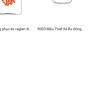
R005-Đồng phục áo raglan-Đậu phụ lướt ván
R003 Mẫu Thiết Kế Áo Đồng Phục - Sinh Ra Để Tỏa Sáng