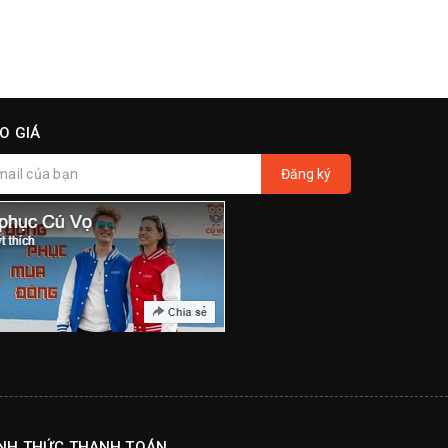
O GIÁ
Đăng ký
NH THỨC THANH TOÁN