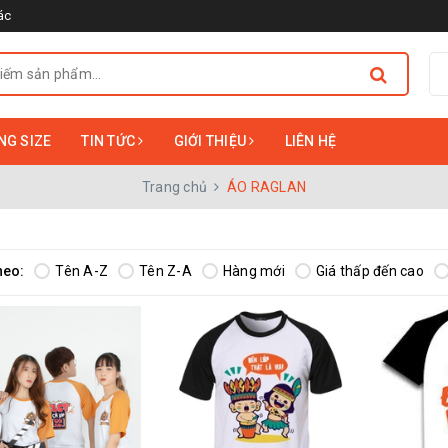
ác
NG SIZE
TIN TỨC
GIỚI THIỆU
LIÊN HỆ
Trang chủ
ÁO RAGLAN
heo:
Tên A-Z
Tên Z-A
Hàng mới
Giá thấp đến cao