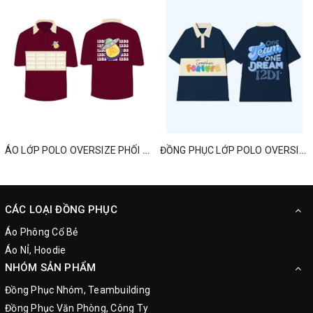
ÁO LỚP POLO OVERSIZE PHỐI MÀU MỚI NHẤT
ĐỒNG PHỤC LỚP POLO OVERSIZED ONE TEAM ONE DREAM
CÁC LOẠI ĐỒNG PHỤC
Áo Phông Cổ Bẻ
Áo NỈ, Hoodie
NHÓM SẢN PHẨM
Đồng Phục Nhóm, Teambuilding
Đồng Phục Văn Phòng, Công Ty