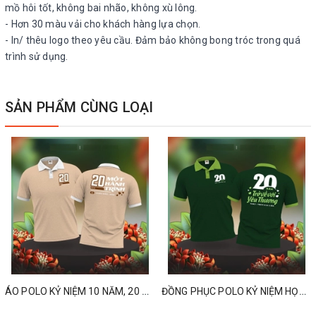
mồ hôi tốt, không bai nhão, không xù lông.
- Hơn 30 màu vải cho khách hàng lựa chọn.
- In/ thêu logo theo yêu cầu. Đảm bảo không bong tróc trong quá
trình sử dụng.
SẢN PHẨM CÙNG LOẠI
ÁO POLO KỶ NIỆM 10 NĂM, 20 NĂM, 30 NĂM, 40 NĂM HỌP LỚP
ĐỒNG PHỤC POLO KỶ NIỆM HỌP LỚP 10 NĂM, 20 NĂM, 30 NĂM, 40 NĂM