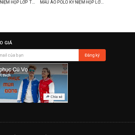
ĐỒNG PHỤC KỶ NIỆM HỌP LỚP TRỞ VỀ VỚI TRƯỜNG XƯA
MẪU ÁO POLO KỶ NIỆM HỌP LỚP MÀU HỒNG
O GIÁ
Đăng ký