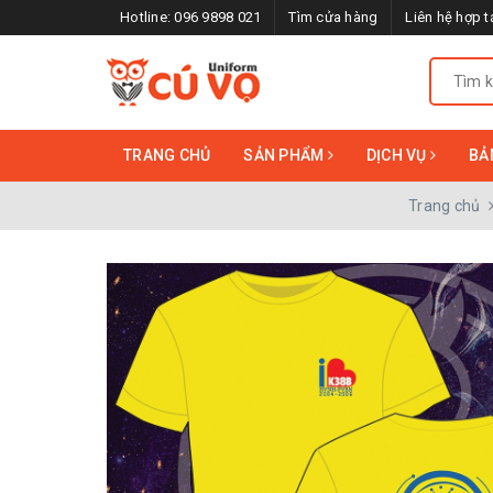
Hotline:
096 9898 021
Tìm cửa hàng
Liên hệ hợp t
TRANG CHỦ
SẢN PHẨM
DỊCH VỤ
BẢ
Trang chủ