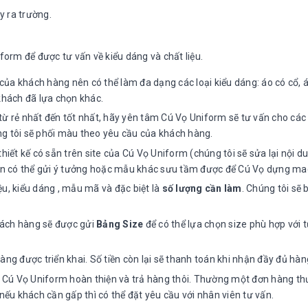
y ra trường.
form để được tư vấn về kiểu dáng và chất liệu.
a khách hàng nên có thể làm đa dạng các loại kiểu dáng: áo có cổ, 
khách đã lựa chọn khác.
u từ rẻ nhất đến tốt nhất, hãy yên tâm Cú Vọ Uniform sẽ tư vấn cho các
g tôi sẽ phối màu theo yêu cầu của khách hàng.
iết kế có sẵn trên site của Cú Vọ Uniform (chúng tôi sẽ sửa lại nội d
 bạn có thể gửi ý tưởng hoặc mẫu khác sưu tầm được để Cú Vọ dựng ma
iệu, kiểu dáng , mẫu mã và đặc biệt là
số lượng cần làm
. Chúng tôi sẽ 
hách hàng sẽ được gửi
Bảng Size
để có thể lựa chọn size phù hợp với 
ng được triển khai. Số tiền còn lại sẽ thanh toán khi nhận đầy đủ hàn
hi Cú Vọ Uniform hoàn thiện và trả hàng thôi. Thường một đơn hàng t
nếu khách cần gấp thì có thể đặt yêu cầu với nhân viên tư vấn.