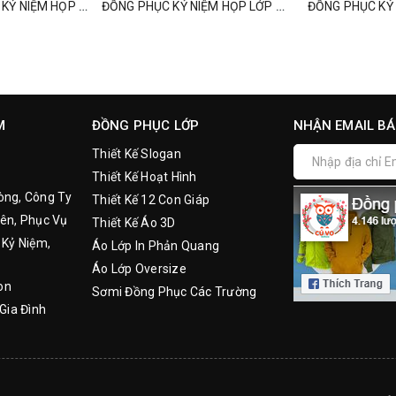
ĐỒNG PHỤC POLO KỶ NIỆM HỌP LỚP 10 NĂM, 20 NĂM, 30 NĂM, 40 NĂM
ĐỒNG PHỤC KỶ NIỆM HỌP LỚP MÃI MÃI MỘT TÌNH YÊU
M
ĐỒNG PHỤC LỚP
NHẬN EMAIL BÁ
Thiết Kế Slogan
Thiết Kế Hoạt Hình
òng, Công Ty
Thiết Kế 12 Con Giáp
ên, Phục Vụ
Thiết Kế Áo 3D
 Kỷ Niệm,
Áo Lớp In Phản Quang
Áo Lớp Oversize
on
Sơmi Đồng Phục Các Trường
Gia Đình