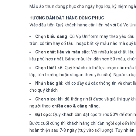
Mẫu áo thun đồng phục cho ngày hợp lớp, kỷ niệm ngà
HƯƠNG DẪN ĐẶT HÀNG ĐỒNG PHỤC
Việc đầu tiên Quý khách hàng cần liên hệ với Cú Vọ Uni
Chọn kiểu dáng:
Cú Vọ Uniform may theo yêu cầu củ
tròn, cổ tim hay cổ tàu...hoặc bất kỳ mẫu nào mà quý 
Chọn chất liệu và màu sắc:
Với nhiều loại chất liệ
liệu phù hợp nhất. Bảng màu lên đến hơn 50 màu, chún
Chọn thiết kế:
Quý khách có thể lựa chọn các mẫu th
lớp, tên trường hoặc slogan theo yêu cầu). Ngoài ra
Nhận báo giá:
khi có đầy đủ các thông tin về chất l
cho quý khách.
Chọn size:
khi đã thống nhất được về giá thì quý k
người theo
chiều cao & câng nặng.
Đặt cọc:
Quý khách cần đặt cọc trước 50% để đơn hà
Bước cuối cùng thì khách hàng chỉ cần ngồi đợi đến k
hoàn thiện sau 7-8 ngày (tuỳ vào số lượng). Tuy nhiên 