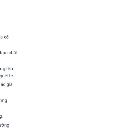
áo cổ
 bạn chất
ung tên
quette.
báo giá
từng
g.
hường