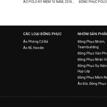
ÁO POLO KỶ NIỆM 10 NĂM, 20 NĂM, 30 NĂM, 40 NĂM HỌP LỚP
CÁC LOẠI ĐỒNG PHỤC
NHÓM SẢN PHẨ
Áo Phông Cổ Bẻ
Đồng Phục Nhóm,
Teambuilding
Áo NỈ, Hoodie
Đồng Phục Văn Ph
Đồng Phục Nhân Vi
Đồng Phục Sự Kiện
Họp Lớp
Đồng Phục Mầm N
Áo Đôi, Đồng Phục 