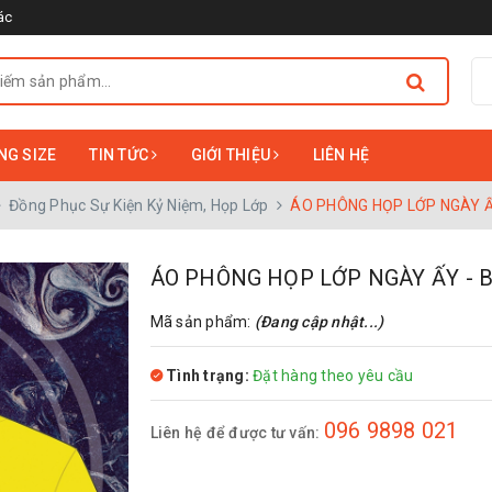
ác
NG SIZE
TIN TỨC
GIỚI THIỆU
LIÊN HỆ
Đồng Phục Sự Kiện Kỷ Niệm, Họp Lớp
ÁO PHÔNG HỌP LỚP NGÀY Ấ
ÁO PHÔNG HỌP LỚP NGÀY ẤY - B
Mã sản phẩm:
(Đang cập nhật...)
Tình trạng:
Đặt hàng theo yêu cầu
096 9898 021
Liên hệ để được tư vấn: