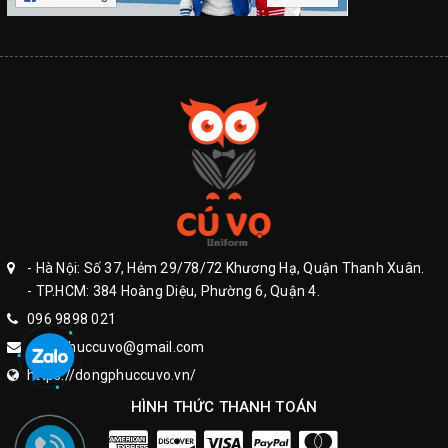
- Hà Nội: Số 37, Hẻm 29/78/72 Khương Hạ, Quận Thanh Xuân.
- TP.HCM: 384 Hoàng Diệu, Phường 6, Quận 4.
096 9898 021
dongphuccuvo@gmail.com
https://dongphuccuvo.vn/
HÌNH THỨC THANH TOÁN