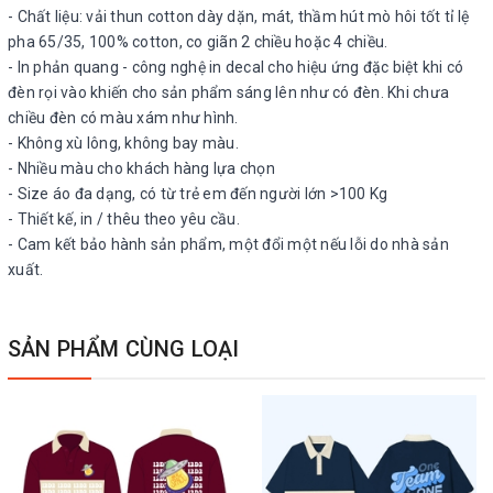
- Chất liệu: vải thun cotton dày dặn, mát, thầm hút mò hôi tốt tỉ lệ
pha 65/35, 100% cotton, co giãn 2 chiều hoặc 4 chiều.
- In phản quang - công nghệ in decal cho hiệu ứng đặc biệt khi có
đèn rọi vào khiến cho sản phẩm sáng lên như có đèn. Khi chưa
chiều đèn có màu xám như hình.
- Không xù lông, không bay màu.
- Nhiều màu cho khách hàng lựa chọn
- Size áo đa dạng, có từ trẻ em đến người lớn >100 Kg
- Thiết kế, in / thêu theo yêu cầu.
- Cam kết bảo hành sản phẩm, một đổi một nếu lỗi do nhà sản
xuất.
SẢN PHẨM CÙNG LOẠI