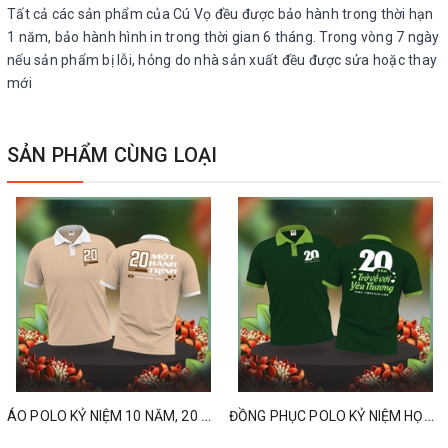
Tất cả các sản phẩm của Cú Vọ đều được bảo hành trong thời hạn
1 năm, bảo hành hình in trong thời gian 6 tháng. Trong vòng 7 ngày
nếu sản phẩm bị lỗi, hỏng do nhà sản xuất đều được sửa hoặc thay
mới
SẢN PHẨM CÙNG LOẠI
ÁO POLO KỶ NIỆM 10 NĂM, 20 NĂM, 30 NĂM, 40 NĂM HỌP LỚP
ĐỒNG PHỤC POLO KỶ NIỆM HỌP LỚP 10 NĂM, 20 NĂM, 30 NĂM, 40 NĂM