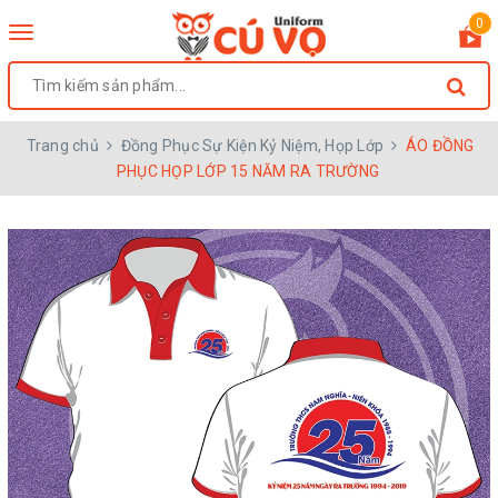
0
Toggle
navigation
Trang chủ
Đồng Phục Sự Kiện Kỷ Niệm, Họp Lớp
ÁO ĐỒNG
PHỤC HỌP LỚP 15 NĂM RA TRƯỜNG