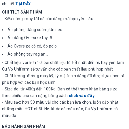
chi tiết
TẠI ĐÂY
CHI TIẾT SẢN PHẨM
- Kiểu dáng: may tất cả các dáng mà bạn yêu cầu.
Áo phông dáng suông Unisex.
Áo dáng Oversize tay lỡ
Áo Oversize có cổ, áo polo
Áo phông tay raglan...
- Chất liệu: với hơn 10 loại chất liệu từ tốt nhất đến rẻ, hãy yên tâm
Cú Vọ Uniform sẽ tư vấn cho các bạn chất liệu phù hợp nhất
- Chất lượng: đường may kỹ, tỷ mỉ, form dáng đã được lựa chọn rất
phù hợp với các bạn học sinh.
- Size áo: từ 40Kg đến 100Kg. Bạn có thể tham khảo bảng size
theo chiều cao cân nặng bằng cách
click vào đây
.
- Màu sắc: hơn 50 màu vải cho các bạn lựa chọn, luôn cập nhật
những mầu HOT nhất. Nơi khác có màu nào, Cú Vọ Uniform có
màu đó.
BẢO HÀNH SẢN PHẨM