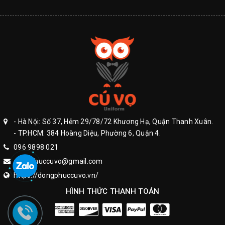
- Hà Nội: Số 37, Hẻm 29/78/72 Khương Hạ, Quận Thanh Xuân.
- TP.HCM: 384 Hoàng Diệu, Phường 6, Quận 4.
096 9898 021
dongphuccuvo@gmail.com
https://dongphuccuvo.vn/
HÌNH THỨC THANH TOÁN