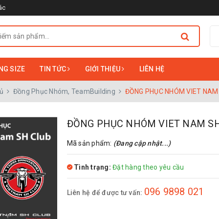
ác
NG SIZE
TIN TỨC
GIỚI THIỆU
LIÊN HỆ
ủ
Đồng Phục Nhóm, TeamBuilding
ĐỒNG PHỤC NHÓM VIET NAM
ĐỒNG PHỤC NHÓM VIET NAM SH
Mã sản phẩm:
(Đang cập nhật...)
Tình trạng:
Đặt hàng theo yêu cầu
096 9898 021
Liên hệ để được tư vấn: