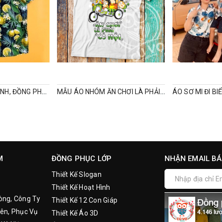
ĐỒNG PHỤC GIA ĐÌNH, ĐỒNG PHỤC NHÓM, ÁO SƠMI HOA LÁ DU LỊCH
MẪU ÁO NHÓM ĂN CHƠI LÀ PHẢI CÓ HỘI
M
ĐỒNG PHỤC LỚP
NHẬN EMAIL BÁ
Thiết Kế Slogan
Thiết Kế Hoạt Hình
òng, Công Ty
Thiết Kế 12 Con Giáp
ên, Phục Vụ
Thiết Kế Áo 3D