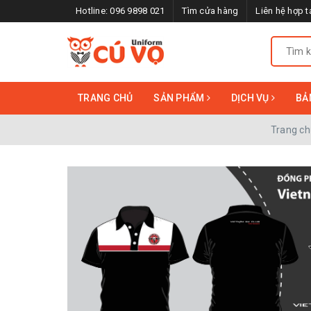
Hotline:
096 9898 021
Tìm cửa hàng
Liên hệ hợp t
TRANG CHỦ
SẢN PHẨM
DỊCH VỤ
BẢ
Trang ch