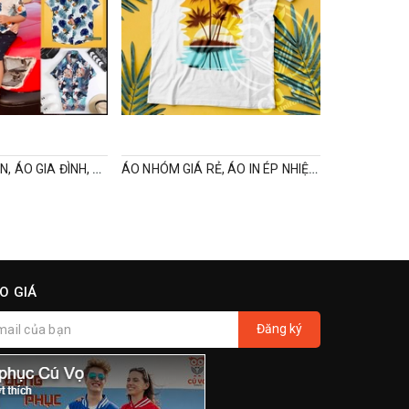
ÁO SƠ MI ĐI BIỂN, ÁO GIA ĐÌNH, ÁO NHÓM, TEAMBUILDING
ÁO NHÓM GIÁ RẺ, ÁO IN ÉP NHIỆT, ÁO ĐI BIỂN GIÁ RẺ
O GIÁ
Đăng ký