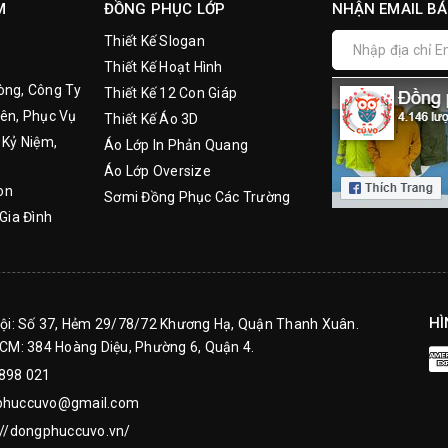
M
ĐỒNG PHỤC LỚP
NHẬN EMAIL BÁ
Thiết Kế Slogan
Thiết Kế Hoạt Hình
òng, Công Ty
Thiết Kế 12 Con Giáp
ên, Phục Vụ
Thiết Kế Áo 3D
 Kỷ Niệm,
Áo Lớp In Phản Quang
Áo Lớp Oversize
on
Sơmi Đồng Phục Các Trường
Gia Đình
HÌ
Nội: Số 37, Hẻm 29/78/72 Khương Hạ, Quận Thanh Xuân.
HCM: 384 Hoàng Diệu, Phường 6, Quận 4.
898 021
phuccuvo@gmail.com
://dongphuccuvo.vn/