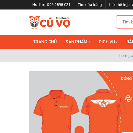
Hotline:
096 9898 021
Tìm cửa hàng
Liên hệ hợp t
TRANG CHỦ
SẢN PHẨM
DỊCH VỤ
BẢ
Trang 