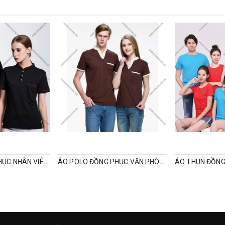
ÁO POLO ĐỒNG PHỤC NHÂN VIÊN CỔ TÀU
ÁO POLO ĐỒNG PHỤC VĂN PHÒNG CỔ V