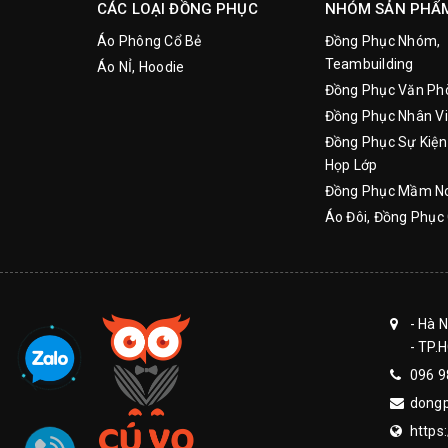
CÁC LOẠI ĐỒNG PHỤC
NHÓM SẢN PHẨ
Áo Phông Cổ Bẻ
Đồng Phục Nhóm,
Teambuilding
Áo NỈ, Hoodie
Đồng Phục Văn Ph
Đồng Phục Nhân Vi
Đồng Phục Sự Kiện
Họp Lớp
Đồng Phục Mầm N
Áo Đôi, Đồng Phục 
- Hà 
- TP.
096 9
dong
https