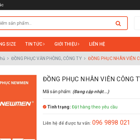
ác
NG SIZE
TIN TỨC
GIỚI THIỆU
LIÊN HỆ
chủ
ĐỒNG PHỤC VĂN PHÒNG, CÔNG TY
ĐỒNG PHỤC NHÂN VIÊN 
ĐỒNG PHỤC NHÂN VIÊN CÔNG T
Mã sản phẩm:
(Đang cập nhật...)
Tình trạng:
Đặt hàng theo yêu cầu
096 9898 021
Liên hệ để được tư vấn: