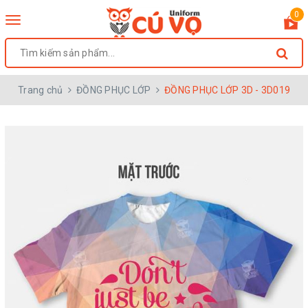
0
Toggle
navigation
Trang chủ
ĐỒNG PHỤC LỚP
ĐỒNG PHỤC LỚP 3D - 3D019