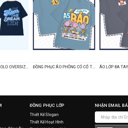
ĐỒNG PHỤC LỚP POLO OVERSIZED ONE TEAM ONE DREAM
ĐỒNG PHỤC ÁO PHÔNG CÓ CỔ TUỔI TÝ
M
ĐỒNG PHỤC LỚP
NHẬN EMAIL BÁ
Thiết Kế Slogan
Thiết Kế Hoạt Hình