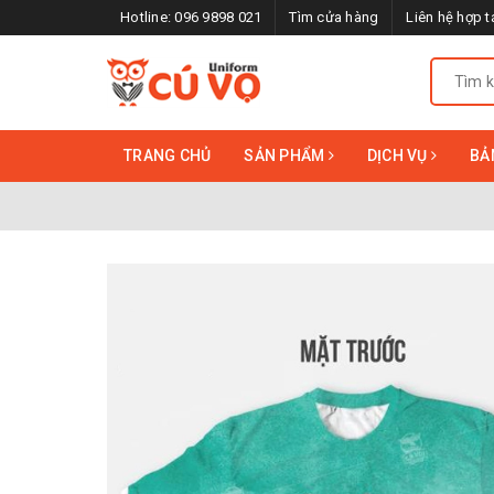
Hotline:
096 9898 021
Tìm cửa hàng
Liên hệ hợp t
TRANG CHỦ
SẢN PHẨM
DỊCH VỤ
BẢ