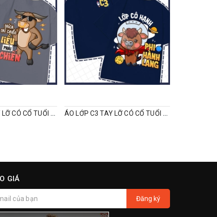
ÁO LỚP 8A TAY LỠ CÓ CỔ TUỔI CON TRÂU
ÁO LỚP C3 TAY LỠ CÓ CỔ TUỔI SỬU
O GIÁ
Đăng ký