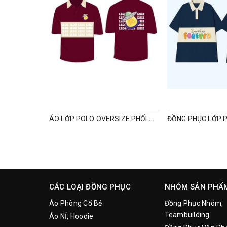
ÁO LỚP POLO OVERSIZE PHỐI MÀU MỚI NHẤT
CÁC LOẠI ĐỒNG PHỤC
NHÓM SẢN PHẨ
Áo Phông Cổ Bẻ
Đồng Phục Nhóm,
Teambuilding
Áo NỈ, Hoodie