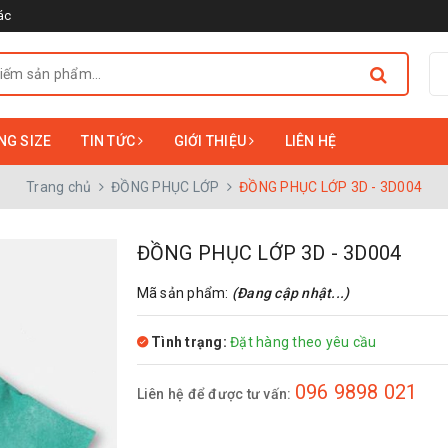
ác
NG SIZE
TIN TỨC
GIỚI THIỆU
LIÊN HỆ
Trang chủ
ĐỒNG PHỤC LỚP
ĐỒNG PHỤC LỚP 3D - 3D004
ĐỒNG PHỤC LỚP 3D - 3D004
Mã sản phẩm:
(Đang cập nhật...)
Tình trạng:
Đặt hàng theo yêu cầu
096 9898 021
Liên hệ để được tư vấn: