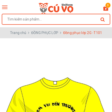
0
Toggle
navigation
Trang chủ
ĐỒNG PHỤC LỚP
Đồng phục lớp 2G -T101