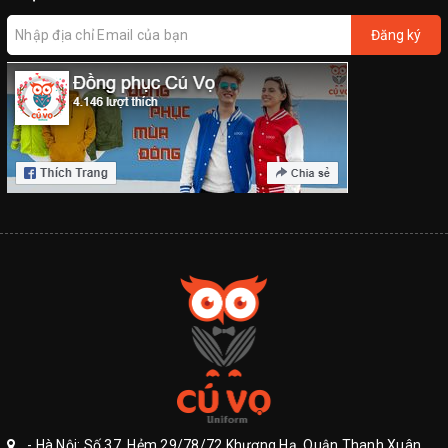
Đăng ký
- Hà Nội: Số 37, Hẻm 29/78/72 Khương Hạ, Quận Thanh Xuân.