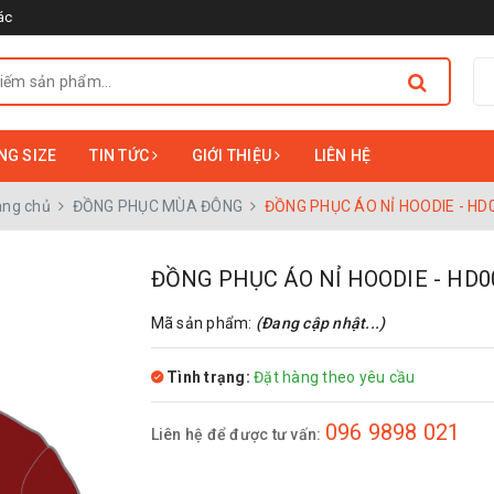
ác
NG SIZE
TIN TỨC
GIỚI THIỆU
LIÊN HỆ
ang chủ
ĐỒNG PHỤC MÙA ĐÔNG
ĐỒNG PHỤC ÁO NỈ HOODIE - HD
ĐỒNG PHỤC ÁO NỈ HOODIE - HD0
Mã sản phẩm:
(Đang cập nhật...)
Tình trạng:
Đặt hàng theo yêu cầu
096 9898 021
Liên hệ để được tư vấn: