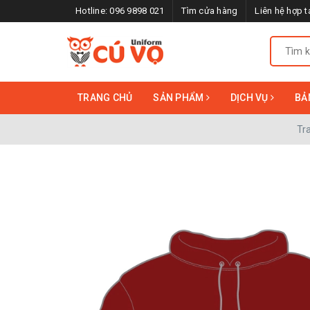
Hotline:
096 9898 021
Tìm cửa hàng
Liên hệ hợp t
TRANG CHỦ
SẢN PHẨM
DỊCH VỤ
BẢ
Tr