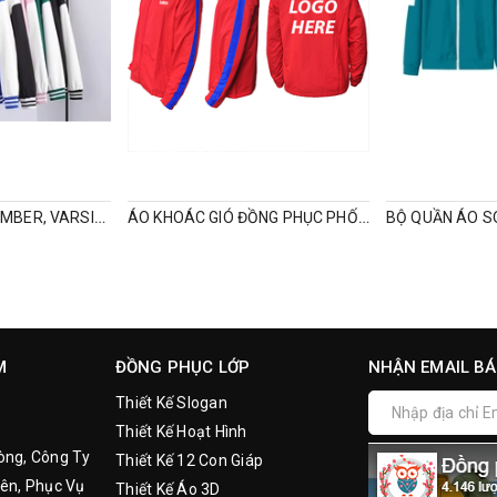
ÁO KHOÁC GIÓ BOMBER, VARSITY, ĐỒNG PHỤC MÙA ĐÔNG
ÁO KHOÁC GIÓ ĐỒNG PHỤC PHỐI TAY
M
ĐỒNG PHỤC LỚP
NHẬN EMAIL BÁ
Thiết Kế Slogan
Thiết Kế Hoạt Hình
òng, Công Ty
Thiết Kế 12 Con Giáp
ên, Phục Vụ
Thiết Kế Áo 3D