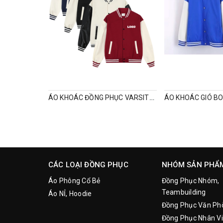
ÁO KHOÁC ĐỒNG PHỤC VARSITY, ĐỒNG PHỤC MÙA ĐÔNG THEO YÊU CẦU
CÁC LOẠI ĐỒNG PHỤC
NHÓM SẢN PHẨ
Áo Phông Cổ Bẻ
Đồng Phục Nhóm,
Teambuilding
Áo NỈ, Hoodie
Đồng Phục Văn Ph
Đồng Phục Nhân Vi