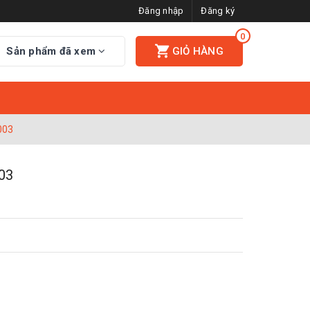
Đăng nhập
Đăng ký
0
Sản phẩm đã xem
GIỎ HÀNG
003
03