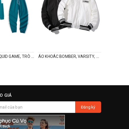
BỘ QUẦN ÁO SQUID GAME, TRÒ CHƠI CON MỰC
ÁO KHOÁC BOMBER, VARSITY, ĐỒNG PHỤC IN LOGO
O GIÁ
Đăng ký