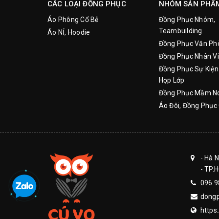
CÁC LOẠI ĐỒNG PHỤC
NHÓM SẢN PHẨ
Áo Phông Cổ Bẻ
Đồng Phục Nhóm,
Teambuilding
Áo NỈ, Hoodie
Đồng Phục Văn Ph
Đồng Phục Nhân Vi
Đồng Phục Sự Kiện
Họp Lớp
Đồng Phục Mầm N
Áo Đôi, Đồng Phục 
- Hà 
- TP.
096 9
dong
https