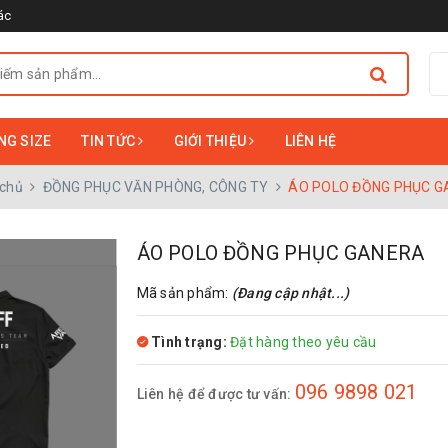
ác
NG SIZE
TIN TỨC
GIỚI THIỆU
LIÊN HỆ
 chủ
ĐỒNG PHỤC VĂN PHÒNG, CÔNG TY
ÁO POLO ĐỒNG PHỤC 
ÁO POLO ĐỒNG PHỤC GANERA
Mã sản phẩm:
(Đang cập nhật...)
Tình trạng:
Đặt hàng theo yêu cầu
096 9898 021
Liên hệ để được tư vấn: