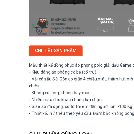
CHI TIẾT SẢN PHẨM
Mẫu thiết kế đồng phục áo phông polo giải đấu Game
- Kiểu dáng áo phông cổ bẻ (cổ trụ).
- Vải cá sấu Sài Gòn co giãn 4 chiều.mát, thầm hút mò h
chiều.
- Không xù lông, không bay màu.
- Nhiều màu cho khách hàng lựa chọn
- Size áo đa dạng, có từ trẻ em đến người lớn >100 Kg
- Thiết kế, in / thêu theo yêu cầu. Đảm bảo không bo