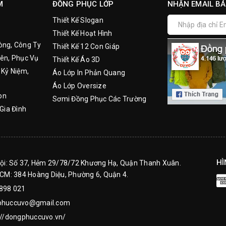
M
ĐỒNG PHỤC LỚP
NHẬN EMAIL BÁ
Thiết Kế Slogan
Thiết Kế Hoạt Hình
òng, Công Ty
Thiết Kế 12 Con Giáp
ên, Phục Vụ
Thiết Kế Áo 3D
 Kỷ Niệm,
Áo Lớp In Phản Quang
Áo Lớp Oversize
on
Sơmi Đồng Phục Các Trường
Gia Đình
HÌ
Nội: Số 37, Hẻm 29/78/72 Khương Hạ, Quận Thanh Xuân.
HCM: 384 Hoàng Diệu, Phường 6, Quận 4.
898 021
phuccuvo@gmail.com
://dongphuccuvo.vn/