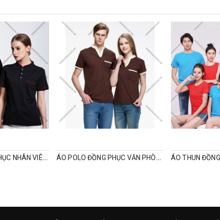
ÁO POLO ĐỒNG PHỤC NHÂN VIÊN CỔ TÀU
ÁO POLO ĐỒNG PHỤC VĂN PHÒNG CỔ V