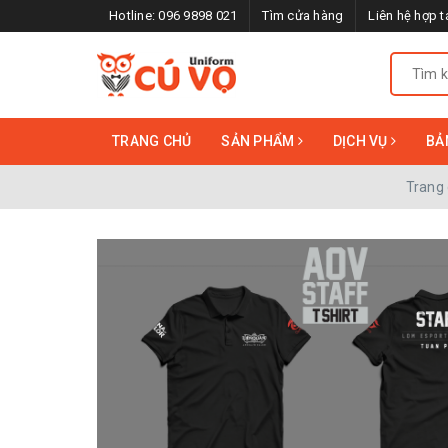
Hotline:
096 9898 021
Tìm cửa hàng
Liên hệ hợp t
TRANG CHỦ
SẢN PHẨM
DỊCH VỤ
BẢ
Trang