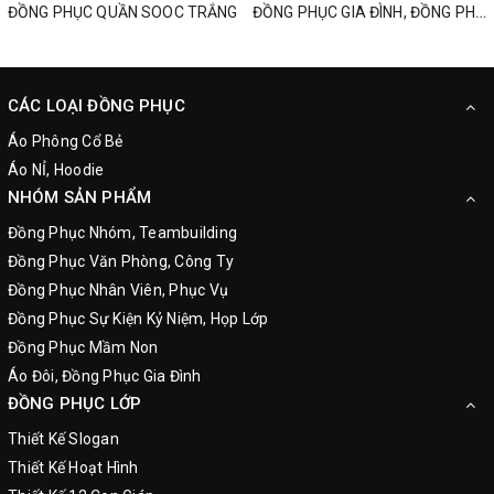
ĐỒNG PHỤC QUẦN SOOC TRẮNG
ĐỒNG PHỤC GIA ĐÌNH, ĐỒNG PHỤC NHÓM, ÁO SƠMI HOA LÁ DU LỊCH
CÁC LOẠI ĐỒNG PHỤC
Áo Phông Cổ Bẻ
Áo NỈ, Hoodie
NHÓM SẢN PHẨM
Đồng Phục Nhóm, Teambuilding
Đồng Phục Văn Phòng, Công Ty
Đồng Phục Nhân Viên, Phục Vụ
Đồng Phục Sự Kiện Kỷ Niệm, Họp Lớp
Đồng Phục Mầm Non
Áo Đôi, Đồng Phục Gia Đình
ĐỒNG PHỤC LỚP
Thiết Kế Slogan
Thiết Kế Hoạt Hình