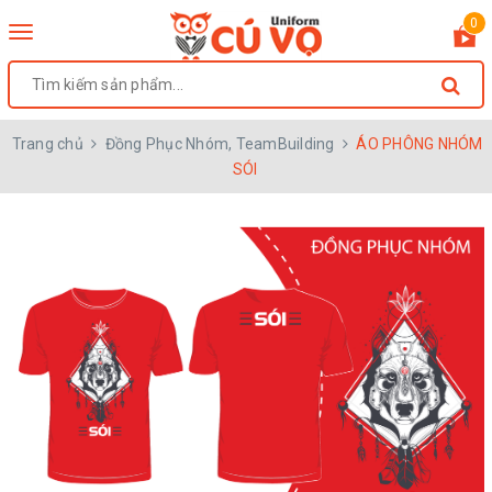
0
Toggle
navigation
Trang chủ
Đồng Phục Nhóm, TeamBuilding
ÁO PHÔNG NHÓM
SÓI