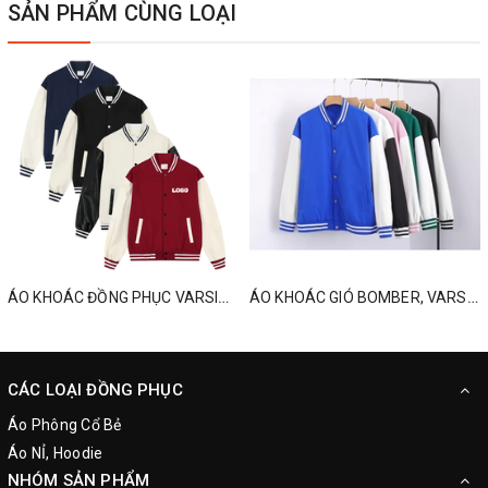
SẢN PHẨM CÙNG LOẠI
ÁO KHOÁC ĐỒNG PHỤC VARSITY, ĐỒNG PHỤC MÙA ĐÔNG THEO YÊU CẦU
ÁO KHOÁC GIÓ BOMBER, VARSITY, ĐỒNG PHỤC MÙA ĐÔNG
CÁC LOẠI ĐỒNG PHỤC
Áo Phông Cổ Bẻ
Áo NỈ, Hoodie
NHÓM SẢN PHẨM