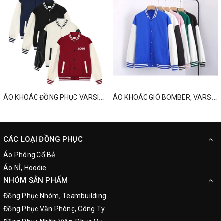
ÁO KHOÁC ĐỒNG PHỤC VARSITY, ĐỒNG PHỤC MÙA ĐÔNG THEO YÊU CẦU
ÁO KHOÁC GIÓ BOMBER, VARSITY, ĐỒNG PHỤC MÙA ĐÔNG
CÁC LOẠI ĐỒNG PHỤC
Áo Phông Cổ Bẻ
Áo NỈ, Hoodie
NHÓM SẢN PHẨM
Đồng Phục Nhóm, Teambuilding
Đồng Phục Văn Phòng, Công Ty