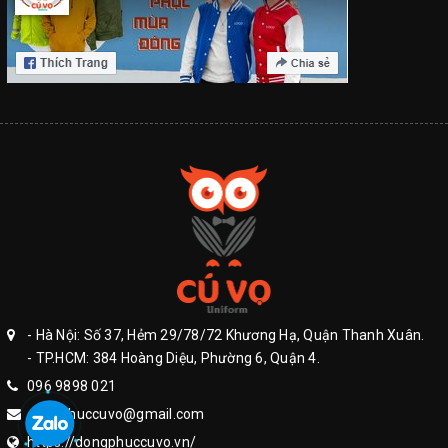
- Hà Nội: Số 37, Hẻm 29/78/72 Khương Hạ, Quận Thanh Xuân.
- TP.HCM: 384 Hoàng Diệu, Phường 6, Quận 4.
096 9898 021
dongphuccuvo@gmail.com
https://dongphuccuvo.vn/