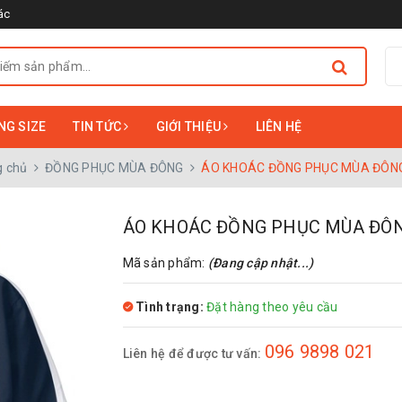
ác
NG SIZE
TIN TỨC
GIỚI THIỆU
LIÊN HỆ
g chủ
ĐỒNG PHỤC MÙA ĐÔNG
ÁO KHOÁC ĐỒNG PHỤC MÙA ĐÔN
ÁO KHOÁC ĐỒNG PHỤC MÙA ĐÔN
Mã sản phẩm:
(Đang cập nhật...)
Tình trạng:
Đặt hàng theo yêu cầu
096 9898 021
Liên hệ để được tư vấn: