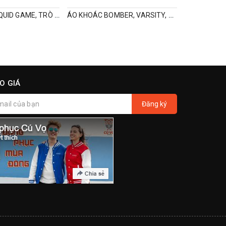
BỘ QUẦN ÁO SQUID GAME, TRÒ CHƠI CON MỰC
ÁO KHOÁC BOMBER, VARSITY, ĐỒNG PHỤC IN LOGO
O GIÁ
Đăng ký