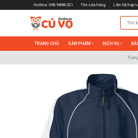
Hotline:
096 9898 021
Tìm cửa hàng
Liên hệ hợp t
TRANG CHỦ
SẢN PHẨM
DỊCH VỤ
BẢ
Tran