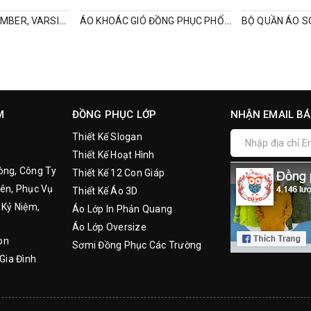
ÁO KHOÁC GIÓ BOMBER, VARSITY, ĐỒNG PHỤC MÙA ĐÔNG
ÁO KHOÁC GIÓ ĐỒNG PHỤC PHỐI TAY
M
ĐỒNG PHỤC LỚP
NHẬN EMAIL BÁ
Thiết Kế Slogan
Thiết Kế Hoạt Hình
òng, Công Ty
Thiết Kế 12 Con Giáp
ên, Phục Vụ
Thiết Kế Áo 3D
 Kỷ Niệm,
Áo Lớp In Phản Quang
Áo Lớp Oversize
on
Sơmi Đồng Phục Các Trường
Gia Đình