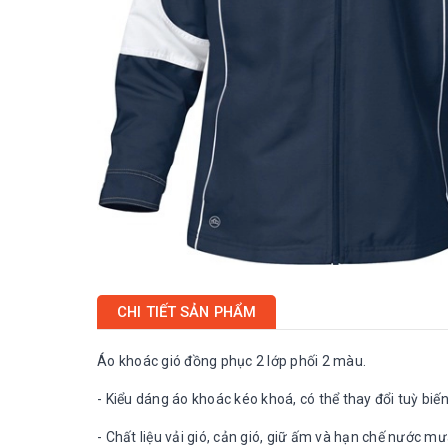
CHI TIẾT SẢN PHẨM
Áo khoác gió đồng phục 2 lớp phối 2 màu.
- Kiểu dáng áo khoác kéo khoá, có thể thay đổi tuỳ bi
- Chất liệu vải gió, cản gió, giữ ấm và hạn chế nước 