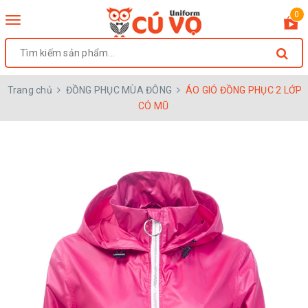
0
Toggle
navigation
Trang chủ
ĐỒNG PHỤC MÙA ĐÔNG
ÁO GIÓ ĐỒNG PHỤC 2 LỚP
CÓ MŨ