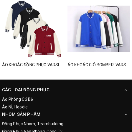
ÁO KHOÁC ĐỒNG PHỤC VARSITY, ĐỒNG PHỤC MÙA ĐÔNG THEO YÊU CẦU
ÁO KHOÁC GIÓ BOMBER, VARSITY, ĐỒNG PHỤC MÙA ĐÔNG
CÁC LOẠI ĐỒNG PHỤC
Áo Phông Cổ Bẻ
Áo NỈ, Hoodie
NHÓM SẢN PHẨM
Đồng Phục Nhóm, Teambuilding
Đồng Phục Văn Phòng, Công Ty